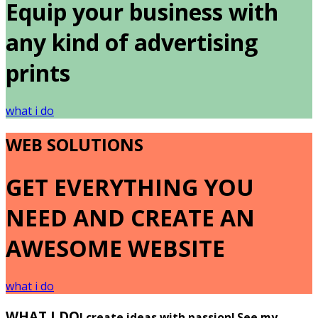
Equip your business with
any kind of advertising
prints
what i do
WEB SOLUTIONS
GET EVERYTHING YOU
NEED AND CREATE AN
AWESOME WEBSITE
what i do
WHAT I DO
I create ideas with passion! See my